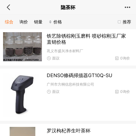
隐茶杯
综合
询价
销量
价格
推荐
铁艺除锈棕刚玉磨料 喷砂棕刚玉厂家
直销价格
巩义市盛兴净水材料厂
面议
0询价
DENSO條碼掃描器GT10Q-SU
广州市方桐信息科技有限公司
面议
0询价
罗汉枸杞养生叶茶杯