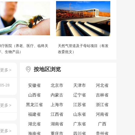
蜂疗医院（养老、医疗、临终关
天然气管道及子母站项目（有发
怀、生物产品）
改委批文）
按地区浏览
更多
>
安徽省
北京市
天津市
河北省
05-28
山西省
内蒙古
辽宁省
吉林省
黑龙江省
上海市
江苏省
浙江省
更多
>
福建省
江西省
山东省
河南省
湖北省
湖南省
广东省
广西
更多
>
海南省
重庆市
四川省
贵州省