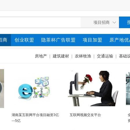
招商
创业联盟
隐茶杯广告联盟
项目加盟
原产地优
房地产
|
建筑建材
|
农林牧渔
|
交通运输
|
基础
湖南某互联网平台项目融资3亿
互联网视频交友平台
—5亿