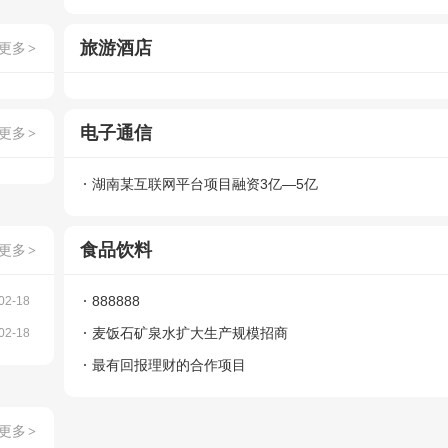
旅游酒店
更多
>
电子通信
更多
>
湖南某互联网平台项目融资3亿—5亿
食品饮料
更多
>
888888
02-18
麦饭石矿泉水扩大生产规模招商
02-18
最有回报理财的合作项目
更多
>