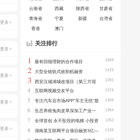
云南省
西藏
陕西省
甘肃省
青海省
宁夏
新疆
台湾省
更多
>
香港
澳门
关注排行
更多
>
1
3369
最有回报理财的合作项目
2
1425
大型全链轨式收割机融资
更多
>
3
1391
西安汉城湖城改项目（第三方现
4
1374
互联网视频交友平台
结）
5
1364
专注汽车后市场APP“车主无忧”股
更多
>
6
1364
权融资50万-150万
生态养殖兔肉皮草深加工产业一
7
1352
体化项目
全球首创 永不坠毁的电梯 小投资
更多
>
8
1329
大市场
湖南某互联网平台项目融资3亿—