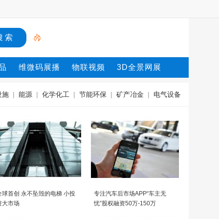
品
维微码展播
物联视频
3D全景网展
设施
|
能源
|
化学化工
|
节能环保
|
矿产冶金
|
电气设备
全球首创 永不坠毁的电梯 小投
专注汽车后市场APP“车主无
资大市场
忧”股权融资50万-150万