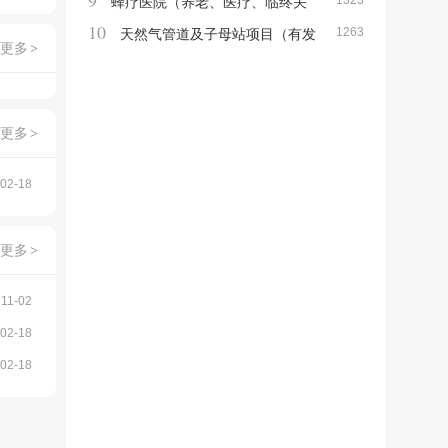
9
1323
5亿
蜂疗医院（养老、医疗、临终关
10
1263
怀、生物产品）
天然气管道及子母站项目（有发
更多
>
改委批文）
更多
>
02-18
更多
>
11-02
02-18
02-18