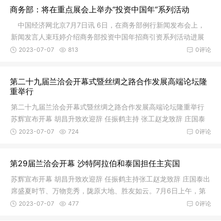
商务部：将在重点展会上举办“投资中国年”系列活动
中国经济网北京7月7日讯 6日，在商务部例行新闻发布会上，
新闻发言人束珏婷介绍商务部投资中国年招商引资系列活动进展
情况，除拟于7月11-14日开展跨国公司内蒙古行活动外，还将在
2023-07-07
813
0评论
今年的投洽会、服贸会、进博会上等
第二十九届兰洽会开幕式暨丝绸之路合作发展高端论坛隆
重举行
第二十九届兰洽会开幕式暨丝绸之路合作发展高端论坛隆重举行
苏辉宣布开幕 胡昌升致欢迎辞 任振鹤主持 张工赵龙致辞 庄国泰
出席7月6日，第二十九届兰洽会开幕式暨丝绸之路合作发展高端
2023-07-07
724
0评论
论坛在兰州隆重举行。盛
第29届兰洽会开幕 沙特阿拉伯和泰国担任主宾国
苏辉宣布开幕 胡昌升致欢迎辞 任振鹤主持张工赵龙致辞 庄国泰出
席盛夏时节、万物竞秀，陇原大地、胜友如云。7月6日上午，第
二十九届中国兰州投资贸易洽谈会开幕式暨丝绸之路合作发展高
2023-07-07
477
0评论
端论坛在兰州隆重举行。全