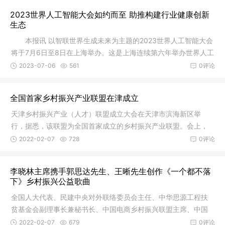
2023世界人工智能大会如约而至 助推构建行业健康创新
生态
本报讯 以智联世界生成未来为主题的2023世界人工智能大会
将于7月6日至8日在上海举办。这是上海连续第六年举办世界人工
智能大会。本次大会由上海市政府和国家发改委、工业和信息化
2023-07-06
561
0评论
部、科技部、国家网信办、中国科
全国首家乡村振兴产业联盟在津成立
天津乡村振兴产业（人才）联盟成立大会在天津市滨海新区举
行，据悉，该联盟为全国首家成立的乡村振兴产业联盟。会上，
天津字节跳动科技有限公司等10家企业签署战略框架合作协议，
2022-02-07
728
0评论
涵盖农业、文旅、科技、金融等全产业链的68家各类单位成为天
津乡村振兴产业（人才）联盟首批成员。
李晓林主席携手郭思达先生、王晰先生创作《一个都不落
下》乡村振兴公益歌曲
全国人大代表、民建中央对外联络委员会主任、中华思源工程扶
贫基金会副理事长兼秘书长、中国电商乡村振兴联盟主席、中国
慈善联合会副会长、中国慈善家李晓林博士1月29日，在第十一、
2022-02-07
679
0评论