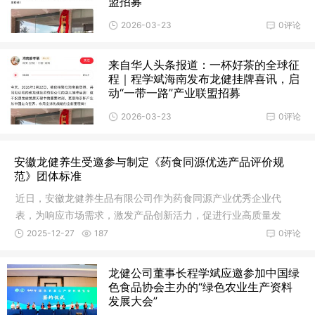
盟招募
2026-03-23
0评论
来自华人头条报道：一杯好茶的全球征
程｜程学斌海南发布龙健挂牌喜讯，启
动“一带一路”产业联盟招募
2026-03-23
0评论
安徽龙健养生受邀参与制定《药食同源优选产品评价规
范》团体标准
近日，安徽龙健养生品有限公司作为药食同源产业优秀企业代
表，为响应市场需求，激发产品创新活力，促进行业高质量发
展，结合自身技术积累，受邀参与制定《药食同源优选产品评价
2025-12-27
187
0评论
规范》团体标准。此举标志着企业在药食
龙健公司董事长程学斌应邀参加中国绿
色食品协会主办的“绿色农业生产资料
发展大会”