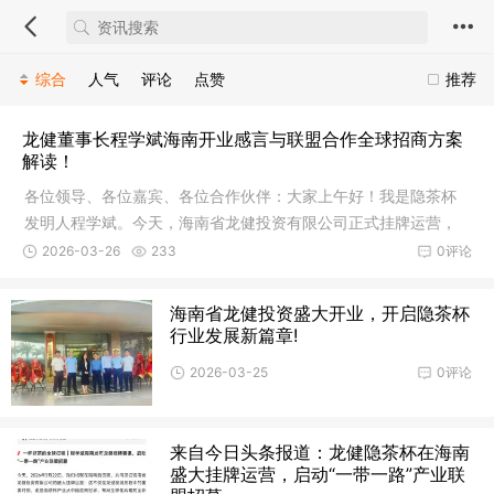
综合
人气
评论
点赞
推荐
龙健董事长程学斌海南开业感言与联盟合作全球招商方案
解读！
各位领导、各位嘉宾、各位合作伙伴：大家上午好！我是隐茶杯
发明人程学斌。今天，海南省龙健投资有限公司正式挂牌运营，
这是隐茶杯产业扎根海南、迈向世界的重要里程碑。首先，我谨
2026-03-26
233
0评论
代表公司，向长期关心支持我们的各
海南省龙健投资盛大开业，开启隐茶杯
行业发展新篇章!
2026-03-25
0评论
来自今日头条报道：龙健隐茶杯在海南
盛大挂牌运营，启动“一带一路”产业联