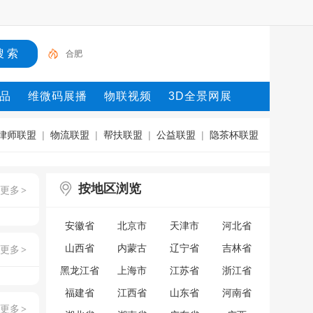
合肥
品
维微码展播
物联视频
3D全景网展
律师联盟
|
物流联盟
|
帮扶联盟
|
公益联盟
|
隐茶杯联盟
按地区浏览
更多
>
安徽省
北京市
天津市
河北省
山西省
内蒙古
辽宁省
吉林省
更多
>
黑龙江省
上海市
江苏省
浙江省
福建省
江西省
山东省
河南省
更多
>