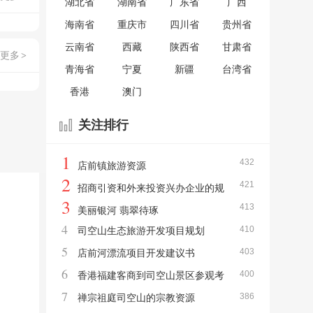
湖北省
湖南省
广东省
广西
海南省
重庆市
四川省
贵州省
云南省
西藏
陕西省
甘肃省
更多
>
青海省
宁夏
新疆
台湾省
香港
澳门
关注排行
1
432
店前镇旅游资源
2
421
招商引资和外来投资兴办企业的规
3
413
定
美丽银河 翡翠待琢
4
410
司空山生态旅游开发项目规划
5
403
店前河漂流项目开发建议书
6
400
香港福建客商到司空山景区参观考
7
386
察
禅宗祖庭司空山的宗教资源