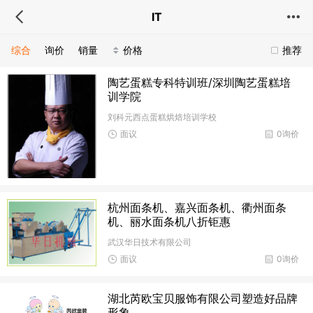
IT
综合
询价
销量
价格
推荐
陶艺蛋糕专科特训班/深圳陶艺蛋糕培
训学院
刘科元西点蛋糕烘焙培训学校
面议
0询价
杭州面条机、嘉兴面条机、衢州面条
机、丽水面条机八折钜惠
武汉华日技术有限公司
面议
0询价
湖北芮欧宝贝服饰有限公司塑造好品牌
形象