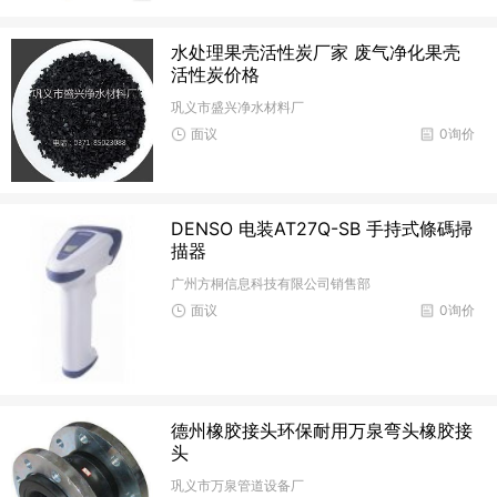
水处理果壳活性炭厂家 废气净化果壳
活性炭价格
巩义市盛兴净水材料厂
面议
0询价
DENSO 电装AT27Q-SB 手持式條碼掃
描器
广州方桐信息科技有限公司销售部
面议
0询价
德州橡胶接头环保耐用万泉弯头橡胶接
头
巩义市万泉管道设备厂