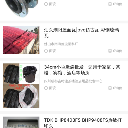
面议
0询价
汕头潮阳屋面瓦|pvc仿古瓦|彩钢琉璃
瓦
佛山市南海虹波塑料厂
面议
0询价
34cm小垃圾袋批发：适用于家庭，茶
楼，宾馆，酒店等场所
四川成都吉时达茶楼酒店用品批发中心
面议
0询价
TDK BHP8403FS BHP9408FS热敏打
印头