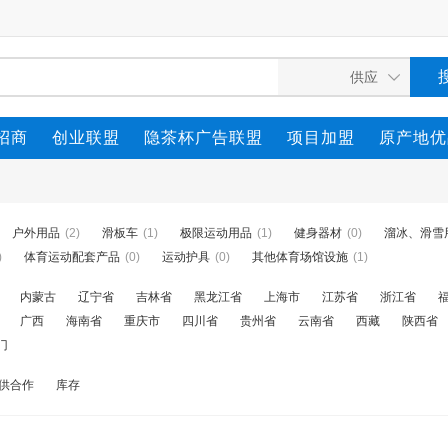
招商
创业联盟
隐茶杯广告联盟
项目加盟
原产地优
户外用品
(2)
滑板车
(1)
极限运动用品
(1)
健身器材
(0)
溜冰、滑雪
)
体育运动配套产品
(0)
运动护具
(0)
其他体育场馆设施
(1)
内蒙古
辽宁省
吉林省
黑龙江省
上海市
江苏省
浙江省
广西
海南省
重庆市
四川省
贵州省
云南省
西藏
陕西省
门
供合作
库存