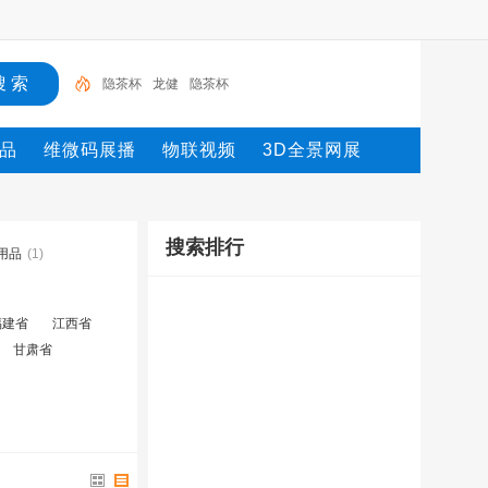
隐茶杯
龙健
隐茶杯
品
维微码展播
物联视频
3D全景网展
搜索排行
用品
(1)
福建省
江西省
甘肃省