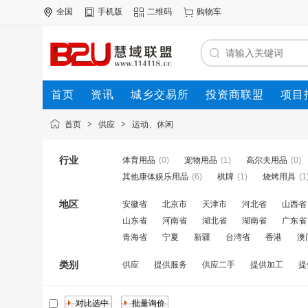
全国
手机版
二维码
购物车
首页
资讯
城乡交易所
投资商联盟
项目
资源联盟
首页
>
供应
>
运动、休闲
行业
体育用品
(0)
宠物用品
(1)
高尔夫用品
(0)
其他康体娱乐用品
(6)
棋牌
(1)
烧烤用具
(1
地区
安徽省
北京市
天津市
河北省
山西省
山东省
河南省
湖北省
湖南省
广东省
青海省
宁夏
新疆
台湾省
香港
澳
类别
供应
提供服务
供应二手
提供加工
提