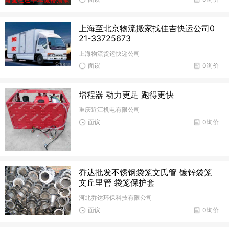
上海至北京物流搬家找佳吉快运公司0
21-33725673
上海物流货运快递公司
面议
0询价
增程器 动力更足 跑得更快
重庆近江机电有限公司
面议
0询价
乔达批发不锈钢袋笼文氏管 镀锌袋笼
文丘里管 袋笼保护套
河北乔达环保科技有限公司
面议
0询价