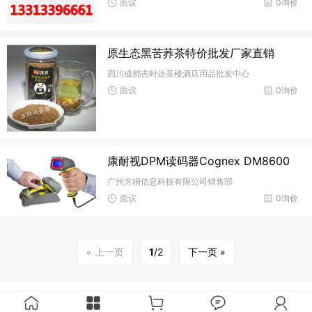
面议
0询价
原生态黑苦荞茶特价批发厂家直销
四川成都吉时达茶楼酒店用品批发中心
面议
0询价
康耐视DPM读码器Cognex DM8600
广州方桐信息科技有限公司销售部
面议
0询价
« 上一页
1
/2
下一页 »