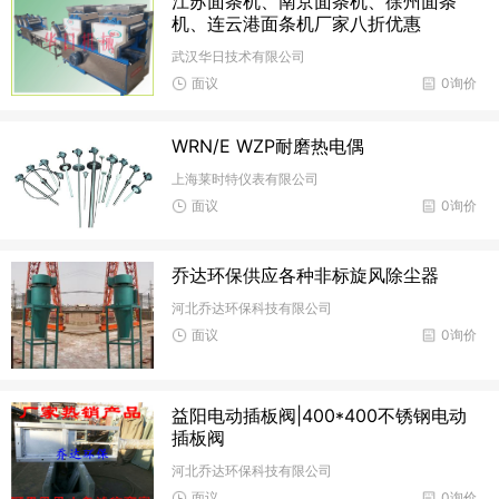
江苏面条机、南京面条机、徐州面条
机、连云港面条机厂家八折优惠
武汉华日技术有限公司
面议
0询价
WRN/E WZP耐磨热电偶
上海莱时特仪表有限公司
面议
0询价
乔达环保供应各种非标旋风除尘器
河北乔达环保科技有限公司
面议
0询价
益阳电动插板阀|400*400不锈钢电动
插板阀
河北乔达环保科技有限公司
面议
0询价