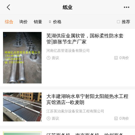
纸业
综合
询价
销量
价格
推荐
芜湖供应金属软管，国标柔性防水套
管|膨胀节生产厂家
河南亿昌管道设备有限公司
面议
0询价
大丰建湖响水阜宁射阳太阳能热水工程
宾馆酒店--欧麦朗
江苏英泊索尔设备安装工程有限公司
面议
0询价