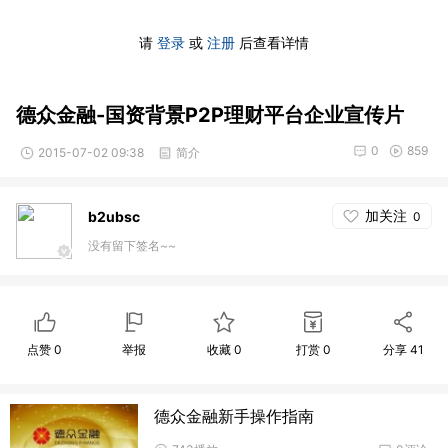
请
登录
或
注册
后查看详情
德众金融-国资背景P2P理财平台企业宣传片
0
859
2015-07-02 09:38
简介
加关注
b2ubsc
0
没有留下签名~~
点赞
0
举报
收藏
0
打赏
0
分享
41
德众金融新手操作指南