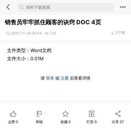
销售员牢牢抓住顾客的诀窍 DOC 4页
0下载
2013-11-26 00:04
725
文件类型：Word文档
文件大小：0.01M
请
登录
或
注册
后查看详情
点赞
0
举报
收藏
0
打赏
0
分享
37