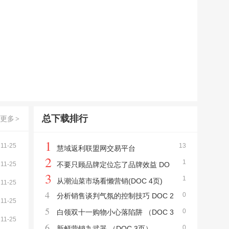
总下载排行
更多
>
1
11-25
13
慧域返利联盟网交易平台
2
1
11-25
不要只顾品牌定位忘了品牌效益 DO
3
1
C 4页
从潮汕菜市场看懒营销(DOC 4页)
11-25
4
0
分析销售谈判气氛的控制技巧 DOC 2
11-25
5
0
篇
白领双十一购物小心落陷阱 （DOC 3
11-25
6
0
页）
新鲜营销九武器 （DOC 3页）