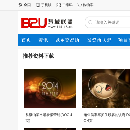
全国
手机版
二维码
购物车
首页
资讯
城乡交易所
投资商联盟
项目
资源联盟
推荐资料下载
从潮汕菜市场看懒营销(DOC 4
销售员牢牢抓住顾客的诀窍 D
页)
C 4页