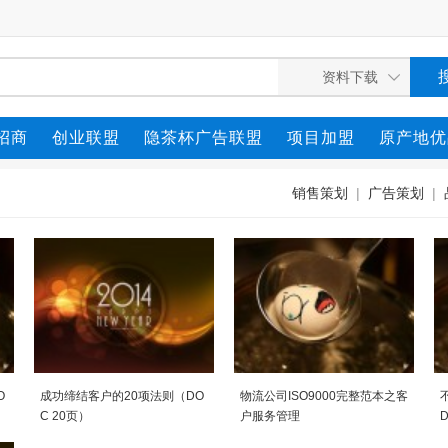
招商
创业联盟
隐茶杯广告联盟
项目加盟
原产地优
销售策划
|
广告策划
|
O
成功缔结客户的20项法则（DO
物流公司ISO9000完整范本之客
C 20页）
户服务管理