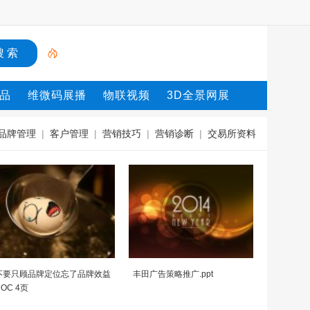
品
维微码展播
物联视频
3D全景网展
品牌管理
|
客户管理
|
营销技巧
|
营销诊断
|
交易所资料
不要只顾品牌定位忘了品牌效益
丰田广告策略推广.ppt
DOC 4页