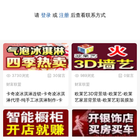
请
登录
或
注册
后查看联系方式
3730浏览
30留言
989浏览
0留言
财富联盟
财富联盟
卡奇凌冰淇淋连锁-卡奇凌冰淇
欧莱艺3D背景墙-欧莱艺-欧莱
淋代理-纯手工冰淇淋制作-卡
艺家居背景墙-欧莱艺彩装膜加
奇凌冰淇淋连锁店-冰淇淋代理
盟
价格