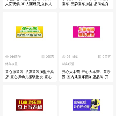
人面玩偶,3D人面玩偶,立体人
童车-品牌童车加盟-品牌健身
面公仔,个性礼品加盟
童车
916浏览
0留言
961浏览
0留言
财富联盟
财富联盟
童心源童装-品牌童装加盟专卖
开心大本营-开心大本营儿童乐
店-童心源幼儿服装批发-童心
园-室内儿童乐园加盟品牌-开
源童装批发招商-童心源童装生
心大本营儿童乐园加盟项目
产厂家