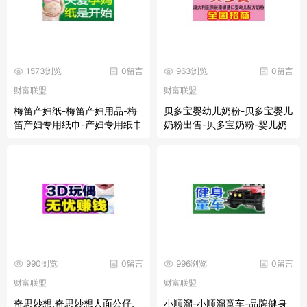
1573浏览
0留言
963浏览
0留言
财富联盟
财富联盟
梅笛产妇纸-梅笛产妇用品-梅
贝多宝婴幼儿奶粉-贝多宝婴儿
笛产妇专用纸巾-产妇专用纸巾
奶粉出售-贝多宝奶粉-婴儿奶
代理
粉项目
990浏览
0留言
996浏览
0留言
财富联盟
财富联盟
奇思妙想,奇思妙想人面公仔,
小顺溜-小顺溜童车-品牌健身