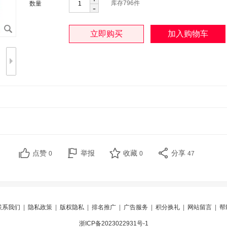
库存
796
件
数量
-
点赞
举报
收藏
分享
0
0
47
联系我们
|
隐私政策
|
版权隐私
|
排名推广
|
广告服务
|
积分换礼
|
网站留言
|
帮
浙ICP备2023022931号-1