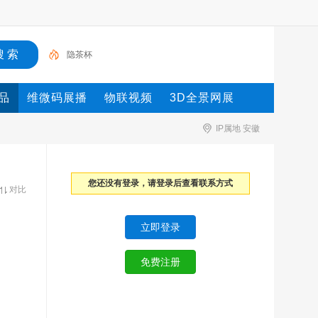
隐茶杯
品
维微码展播
物联视频
3D全景网展
IP属地 安徽
您还没有登录，请登录后查看联系方式
对比