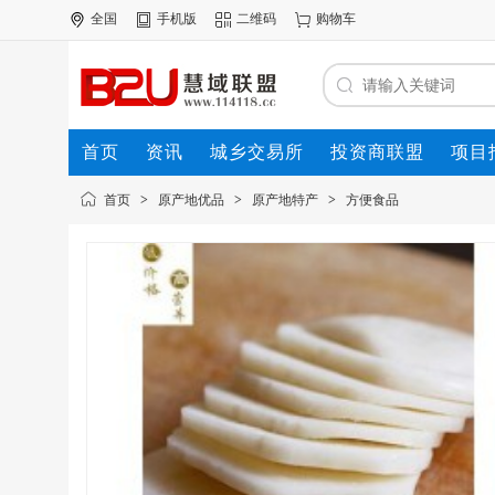
全国
手机版
二维码
购物车
首页
资讯
城乡交易所
投资商联盟
项目
资源联盟
首页
>
原产地优品
>
原产地特产
>
方便食品