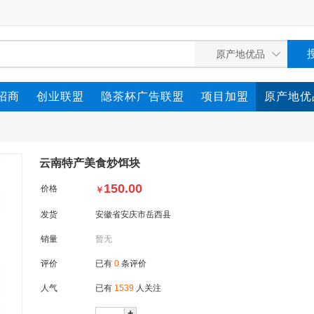
招商
创业联盟
隐茶杯广告联盟
项目加盟
原产地优
云南特产美食炒饵块
150.00
价格
￥
发货
安徽省安庆市岳西县
销量
暂无
评价
已有
0
条评价
人气
已有
1539
人关注
+