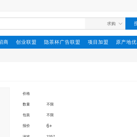
招商
创业联盟
隐茶杯广告联盟
项目加盟
原产地优
价格
数量
不限
包装
不限
6+
报价
浏览
2357