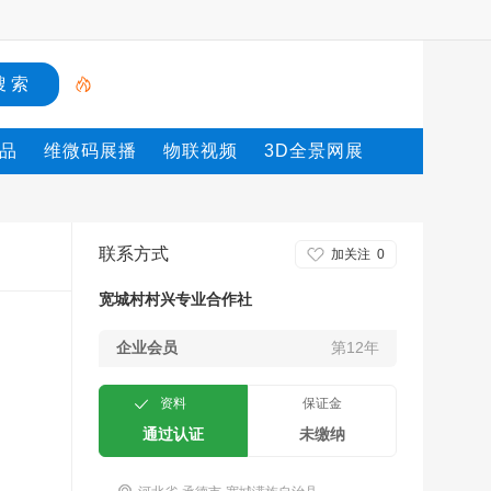
品
维微码展播
物联视频
3D全景网展
联系方式
加关注
0
宽城村村兴专业合作社
企业会员
第12年
资料
保证金
通过认证
未缴纳