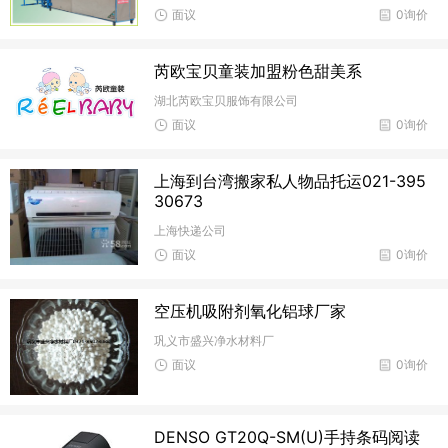
面议
0询价
芮欧宝贝童装加盟粉色甜美系
湖北芮欧宝贝服饰有限公司
面议
0询价
上海到台湾搬家私人物品托运021-395
30673
上海快递公司
面议
0询价
空压机吸附剂氧化铝球厂家
巩义市盛兴净水材料厂
面议
0询价
DENSO GT20Q-SM(U)手持条码阅读