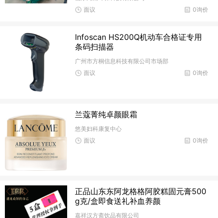
面议
0询价
Infoscan HS200Q机动车合格证专用
条码扫描器
广州市方桐信息科技有限公司市场部
面议
0询价
兰蔻菁纯卓颜眼霜
悠美妇科康复中心
面议
0询价
正品山东东阿龙格格阿胶糕固元膏500
g克/盒即食送礼补血养颜
嘉祥汉方斋饮品有限公司