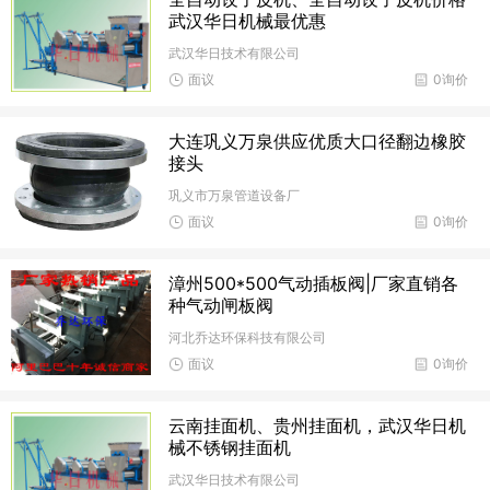
武汉华日机械最优惠
武汉华日技术有限公司
面议
0询价
大连巩义万泉供应优质大口径翻边橡胶
接头​
巩义市万泉管道设备厂
面议
0询价
漳州500*500气动插板阀|厂家直销各
种气动闸板阀
河北乔达环保科技有限公司
面议
0询价
云南挂面机、贵州挂面机，武汉华日机
械不锈钢挂面机
武汉华日技术有限公司