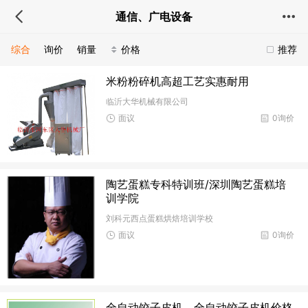
通信、广电设备
综合
询价
销量
价格
推荐
米粉粉碎机高超工艺实惠耐用
临沂大华机械有限公司
面议
0询价
陶艺蛋糕专科特训班/深圳陶艺蛋糕培
训学院
刘科元西点蛋糕烘焙培训学校
面议
0询价
全自动饺子皮机、全自动饺子皮机价格