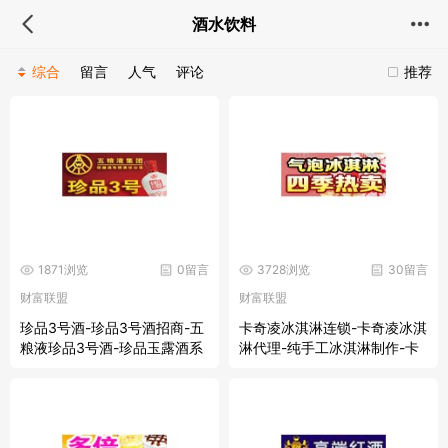
酒水饮料
综合
留言
人气
评论
推荐
1871浏览
0留言
3728浏览
30留言
财富联盟
财富联盟
珍品3号酒-珍品3号酒招商-五
卡奇凌冰淇淋连锁-卡奇凌冰淇
粮液珍品3号酒-珍品玉露酒系
淋代理-纯手工冰淇淋制作-卡
列加盟-白酒代理
奇凌冰淇淋连锁店-冰淇淋代理
价格