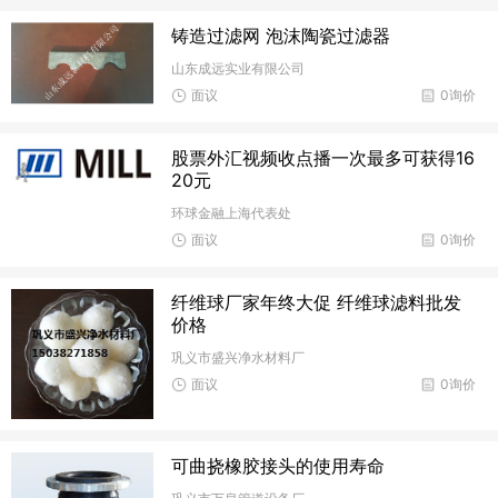
铸造过滤网 泡沫陶瓷过滤器
山东成远实业有限公司
面议
0询价
股票外汇视频收点播一次最多可获得16
20元
环球金融上海代表处
面议
0询价
纤维球厂家年终大促 纤维球滤料批发
价格
巩义市盛兴净水材料厂
面议
0询价
可曲挠橡胶接头的使用寿命