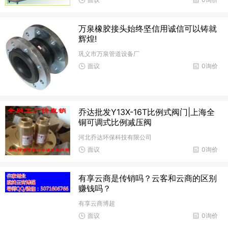
万泉橡胶接头始终坚信用诚信可以铸就
辉煌!
巩义市万泉管道设备厂
面议
0询价
乔达批发Y13X-16T比例式阀门|上海全
铜可调式比例减压阀
河北乔达环保科技有限公司
面议
0询价
有享云商是传销吗？云客和云商的区别
赚钱吗？
有享云商博超
面议
0询价