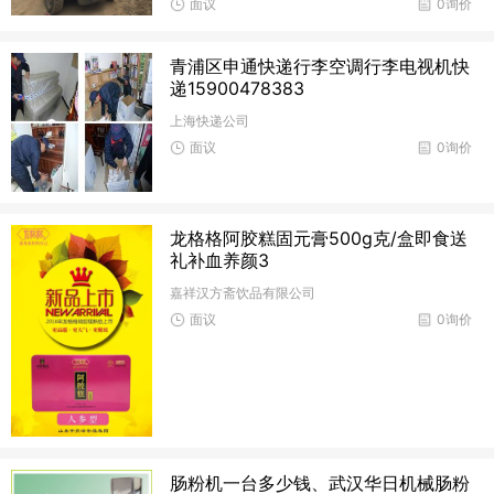
面议
0询价
青浦区申通快递行李空调行李电视机快
递15900478383
上海快递公司
面议
0询价
龙格格阿胶糕固元膏500g克/盒即食送
礼补血养颜3
嘉祥汉方斋饮品有限公司
面议
0询价
肠粉机一台多少钱、武汉华日机械肠粉