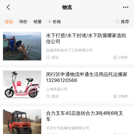
物流
综合
询价
销量
价格
推荐
水下打捞/水下封堵/水下防腐哪家选恒
佳公司
盐城市恒佳水下工程有限公司
面议
0询价
闵行区申通物流申通生活用品托运搬家
13296120566
上海快递公司
面议
0询价
合力叉车4S店急转合力3吨4吨6吨叉
车
北京中天机械仓储有限公司