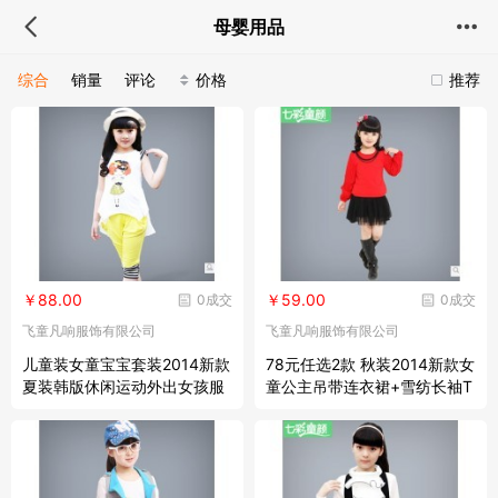
母婴用品
综合
销量
评论
价格
推荐
￥88.00
￥59.00
0成交
0成交
飞童凡响服饰有限公司
飞童凡响服饰有限公司
儿童装女童宝宝套装2014新款
78元任选2款 秋装2014新款女
夏装韩版休闲运动外出女孩服
童公主吊带连衣裙+雪纺长袖T
装两件套
恤两件套