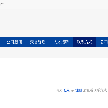
物车
公司新闻
荣誉资质
人才招聘
联系方式
公司
请先
登录
或
注册
后查看联系方式