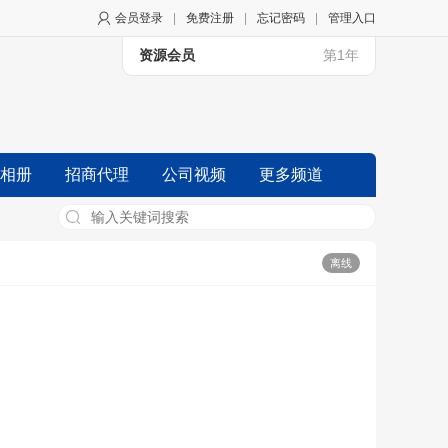
会员登录
|
免费注册
|
忘记密码
|
管理入口
资源会员
第1年
相册
招商代理
公司视频
更多频道
离线