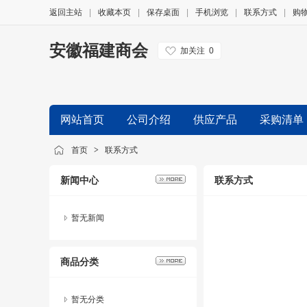
返回主站
|
收藏本页
|
保存桌面
|
手机浏览
|
联系方式
|
购
安徽福建商会
加关注
0
网站首页
公司介绍
供应产品
采购清单
友情链接
首页
>
联系方式
新闻中心
联系方式
暂无新闻
商品分类
暂无分类