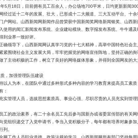
8年5月18日，目前拥有员工百余人，办公场地700平米，日均更新新闻30
网经过近十二年的发展、壮大，已形成十二大频道、三大互动平台、十余
门户网站。山西新闻网新闻作品曾荣获中国新闻奖网络新闻银奖、山西新
入使用的闻汇新闻发布系统、企业建站模块、数字报发布系统、牛牛通及
得到业界一致好评。
领导下，山西新闻网认真学习党的十七大精神，高举中国特色社会主义
紧紧围绕社会主义发展大局，牢牢把握党的网络宣传阵地，坚持正确的舆
做了主动积极的工作，树立了良好的网络媒体形象，并得到全国网友的大
质，加强管理队伍建设
以人为本，在团队中通过多种形式多种内容的学习教育来提高员工素质
有：
实管理人员，选拔思想素质高、事业心强、尽职尽责的人员充实到管理
工的政治素养，有二十余名员工先后参与国新办或省委宣传部的有关网
向党组织递交了入党申请书，争当入党积极分子，每年都有培养对象参加
行列。
网工作人员职业道德、政策法规的学习。山西新闻网所有部门坚持每周