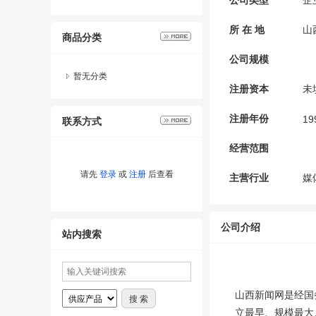
公司类型
企
所 在 地
山
商品分类
公司规模
暂无分类
注册资本
未
注册年份
19
联系方式
经营范围
请先
登录
或
注册
后查看
主营行业
媒
公司介绍
站内搜索
山西新闻网是经国
立最早、规模最大