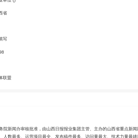
业单位 ()
西省
填写
98
体联盟
务院新闻办审核批准，由山西日报报业集团主管、主办的山西省重点新闻
、人数最多、运营项目最全、发布稿件最多、访问量最大、技术力量最雄