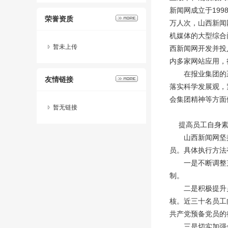
新闻网成立于199
荣誉资质
万人次，山西新闻
机媒体的大型综合
暂未上传
西新闻网开发并投
内多家网站应用，
在报业集团的正确
友情链接
落实科学发展观，
会集团精神等方面
暂无链接
提高员工自身素
山西新闻网坚持
员。具体执行方法
一是不断调整充
制。
二是积极提升员
核。近三十名员工
共产党预备党员的
三是切实加强全