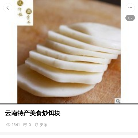
1/2
云南特产美食炒饵块
1541
0
安徽