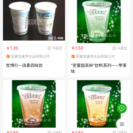
￥1.20
￥1.50
0成交
0成交
安徽龙健养生品有限公司
安徽龙健养生品有限公司
世博行--清暑四味饮
“变量隐茶杯”饮料系列----苹果
味
￥1.50
￥1.50
0成交
0成交