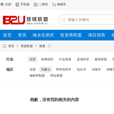
全国
手机版
二维码
购物车
首页
资讯
城乡交易所
投资商联盟
项目招商
资源联盟
首页
>
资源联盟
>
搜索
行业
全部
机构组织
行业资源
县域经济
媒体联盟
地区
全部
内蒙古
呼和浩特市
包头市
乌海市
赤峰
锡林郭勒盟
阿拉善盟
抱歉，没有找到相关的内容