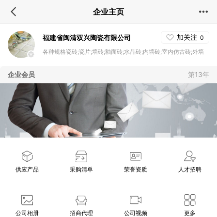
企业主页
加关注
福建省闽清双兴陶瓷有限公司
0
各种规格瓷砖;瓷片;墙砖;釉面砖;水晶砖;内墙砖;室内仿古砖;外墙
仿古砖;金属仿古砖;全瓷仿古砖;复合地砖;花园地砖;工业地砖;欧式
企业会员
第13年
地砖;仿古地砖;银瓷片;建筑瓷片;厨房瓷片;内墙瓷片;金属釉面砖
供应产品
采购清单
荣誉资质
人才招聘
公司相册
招商代理
公司视频
更多