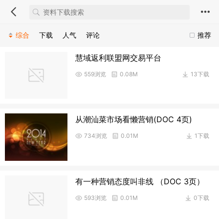
综合
下载
人气
评论
推荐
慧域返利联盟网交易平台
559浏览
0.08M
13下载
从潮汕菜市场看懒营销(DOC 4页)
734浏览
0.01M
1下载
有一种营销态度叫非线 （DOC 3页）
593浏览
0.01M
0下载